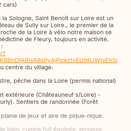
2 cars)
t la Sologne, Saint Benoît sur Loire est un
teau de Sully sur Loire., le premier de la
Proche de la Loire à vélo notre maison se
édictine de Fleury, toujours en activité.
:
r?
AhvK8BhDfARIsABsPy4jPicez1xEU9RJWNEhSA6
 centre du village.
stre, pêche dans la Loire (permis national)
e et extérieure (Châteauneuf s/Loire) -
urly). Sentiers de randonnée (Forêt
 plaine de jeux et aire de pique-nique.
e bain, cuisine full équipée, terrasse,