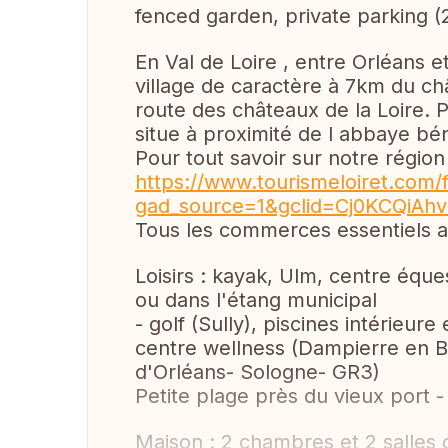
fenced garden, private parking (
En Val de Loire , entre Orléans e
village de caractère à 7km du châ
route des châteaux de la Loire. 
situe à proximité de l abbaye bén
Pour tout savoir sur notre région 
https://www.tourismeloiret.com/f
gad_source=1&gclid=Cj0KCQi
Tous les commerces essentiels au
Loisirs : kayak, Ulm, centre éque
ou dans l'étang municipal
- golf (Sully), piscines intérieur
centre wellness (Dampierre en B
d'Orléans- Sologne- GR3)
Petite plage près du vieux port -
Maison : 2 chambres et 2 salles d