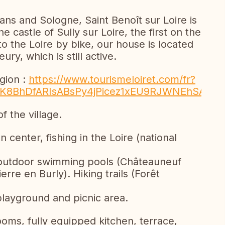
ans and Sologne, Saint Benoît sur Loire is
e castle of Sully sur Loire, the first on the
to the Loire by bike, our house is located
ry, which is still active.
gion :
https://www.tourismeloiret.com/fr?
AhvK8BhDfARIsABsPy4jPicez1xEU9RJWNEhSA6
f the village.
 center, fishing in the Loire (national
d outdoor swimming pools (Châteauneuf
rre en Burly). Hiking trails (Forêt
playground and picnic area.
ms, fully equipped kitchen, terrace,