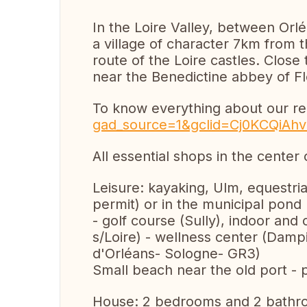
In the Loire Valley, between Orlé
a village of character 7km from th
route of the Loire castles. Close 
near the Benedictine abbey of Fleu
To know everything about our re
gad_source=1&gclid=Cj0KCQi
All essential shops in the center o
Leisure: kayaking, Ulm, equestrian
permit) or in the municipal pond
- golf course (Sully), indoor an
s/Loire) - wellness center (Dampie
d'Orléans- Sologne- GR3)
Small beach near the old port - 
House: 2 bedrooms and 2 bathroo