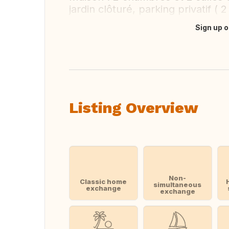
jardin clôturé, parking privatif ( 2
Sign up o
Translate this
Listing Overview
Non-
Classic home
simultaneous
exchange
exchange