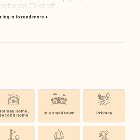
 voitures) .Tv et wifi.
r log in to read more
Holiday home,
In a small town
Privacy
second home